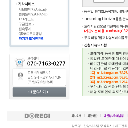
서브도메인(ARecord)
등록일, 만기일,등록기관,네임서버
별칭도메인(CNAME)
.com .net .org .info .biz .k
TXT레코드
구글웹로그
도레지닷컴으로 기관이전 하시면 
접속통계
(기관이전 비용 : com/net/org(13,20
QR코드무료생성
무료 파킹 / 웹포워딩서비스를 
타기관 도메인관리
신청시 유의사항
도레지에 등록된 도메인은
동일한 도메인에 대하여 
타기관관리 도메인에 대
네임서버로 적용되어 있어
1차 : ns1.doregi.com / 58.76
2차 : ns2.doregi.com / 58.76
3차 : ns3.doregi.com / 1.214
부가서비스 신규 신청의 경
해당 도메인이 과도한 트래
상호명 : 한강시스템 주식회사 | 대표전화 070-7