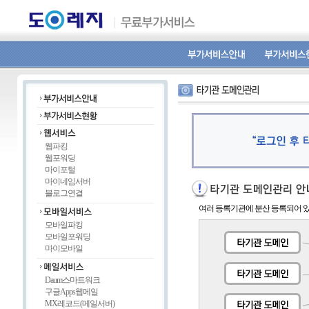
웹파킹
웹포워딩
마이포털
마이네임서버
블로그연결
여러 등록기관에 분산 등록되어 있
모바일파킹
모바일포워딩
마이모바일
Daum스마트워크
구글Apps웹메일
MX레코드(메일서버)