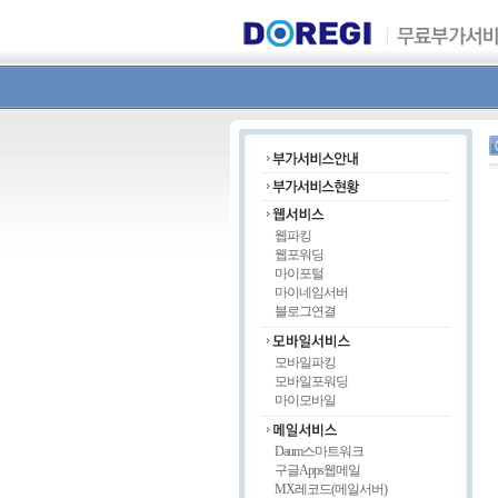
웹파킹
웹포워딩
마이포털
마이네임서버
블로그연결
모바일파킹
모바일포워딩
마이모바일
Daum스마트워크
구글Apps웹메일
MX레코드(메일서버)