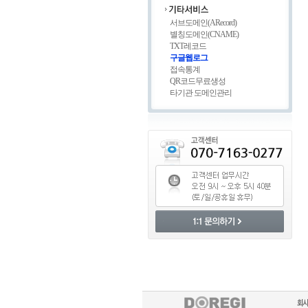
서브도메인(ARecord)
별칭도메인(CNAME)
TXT레코드
구글웹로그
접속통계
QR코드무료생성
타기관 도메인관리