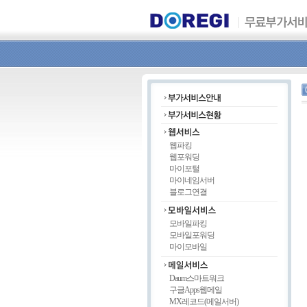
웹파킹
웹포워딩
마이포털
마이네임서버
블로그연결
모바일파킹
모바일포워딩
마이모바일
Daum스마트워크
구글Apps웹메일
MX레코드(메일서버)