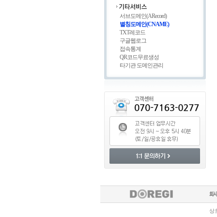
서브도메인(ARecord)
별칭도메인(CNAME)
TXT레코드
구글웹로그
접속통계
QR코드무료생성
타기관 도메인관리
상호